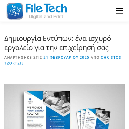
Προχωρήστε
στο
Μενού
περιεχόμενο
ΔΥΝΑΤΌΤΗΤΕΣ
ΣΧΕΤΙΚΆ
ΥΠΗΡΕΣΊΕΣ
Δημιουργία Εντύπων: ένα ισχυρό
εργαλείο για την επιχείρησή σας
ΈΡΓΑ
ΔΙΟΊΚΗΣΗ
ΆΡΘΡΑ
ΣΤΑΤΙΣΤΙΚΆ
ΑΝΑΡΤΉΘΗΚΕ ΣΤΙΣ
21 ΦΕΒΡΟΥΑΡΊΟΥ 2025
ΑΠΌ
CHRISTOS
TZORTZIS
ΕΠΙΚΟΙΝΩΝΊΑ